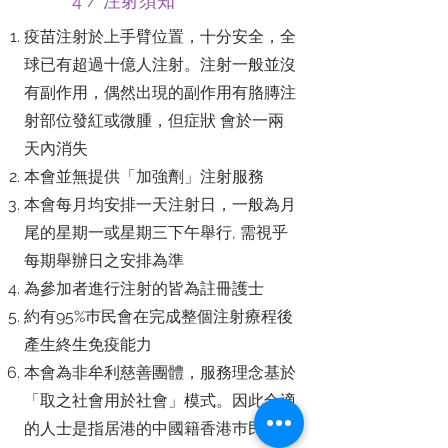
4 / 注射須知
疫苗注射於上手臂位置，十分安全，全
球已有超過十億人注射。注射一般並沒
有副作用，偶然出現的副作用有胳膞注
射部位發紅或微腫，但症狀 會於一兩
天內消失
本會並無提供「加強劑」注射服務
本會每月均安排一天注射日，一般為月
尾的星期一或星期三下午舉行, 需視乎
每期舉辦日之安排為準
為參加者進行注射的皆為註冊護士
約有95%巿民會在完成整個注射療程後
產生終生免疫能力
本會為非牟利慈善團體，服務理念基於
「取之社會用於社會」模式。因此合適
的人士是指居港的中國籍香港巿民