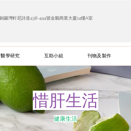
銅鑼灣軒尼詩道438-444號金鵝商業大廈14樓A室
醫學研究
互助小組
刊物及製作
惜肝生活
健康生活