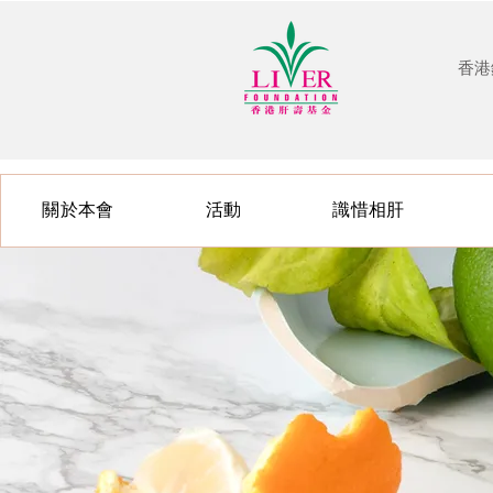
香港
關於本會
活動
識惜相肝