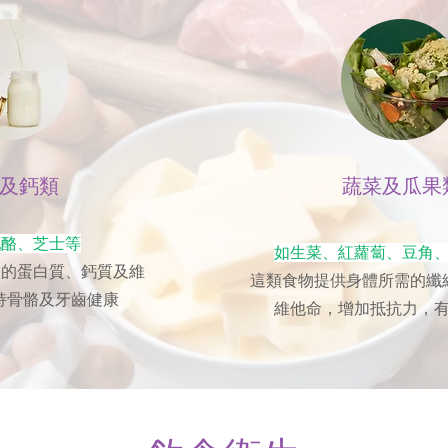
及鈣類
蔬菜及瓜果
乳酪、芝士等
如生菜、紅蘿蔔、豆角
富的蛋白質、鈣質及維
這類食物提供身體所需的纖
持骨骼及牙齒健康
維他命，增加抵抗力，