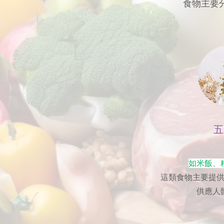
食物主要
五
如米飯、
這類食物主要提
供應人