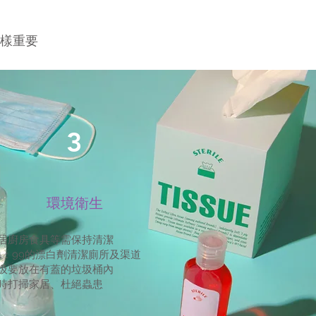
樣重要
3
環境衛生
居廚房食具等需保持清潔
1：99的漂白劑清潔廁所及渠道
圾要放在有蓋的垃圾桶內
時打掃家居、杜絕蟲患