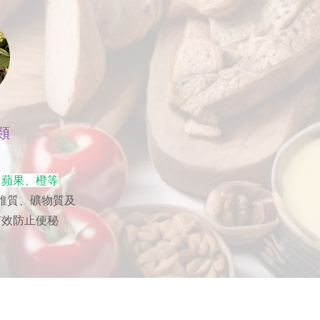
類
、蘋果、橙等
維質、礦物質及
有效防止便秘