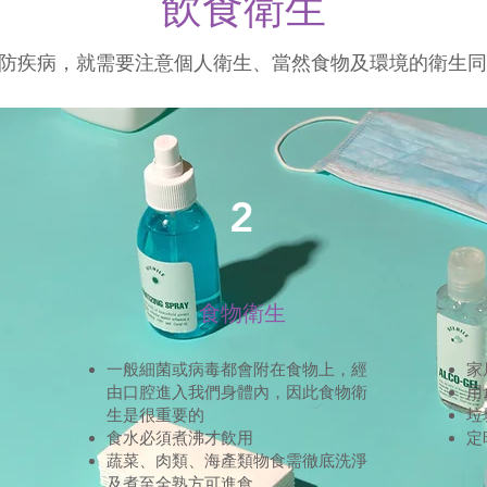
飲食衛生
防疾病，就需要注意個人衛生、當然食物及環境的衛生同
2
食物衛生
一般細菌或病毒都會附在食物上，經
家
由口腔進入我們身體內，因此食物衛
用
生是很重要的
垃
食水必須煮沸才飲用
定
蔬菜、肉類、海產類物食需徹底洗淨
及煮至全熟方可進食