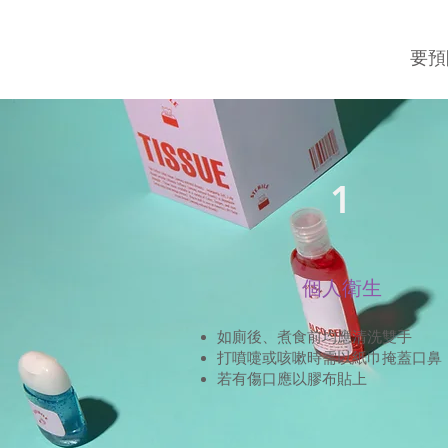
要預
1
個人衛生
如廁後、煮食前均應清洗雙手
打噴嚏或咳嗽時需以紙巾掩蓋口鼻
若有傷口應以膠布貼上