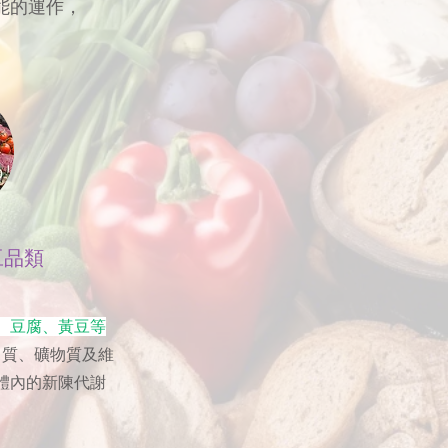
能的運作，
豆品類
、豆腐、黃豆等
白質、礦物質及維
體內的新陳代謝