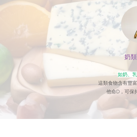
奶類
如奶、
這類食物含有豐
他命D，可保