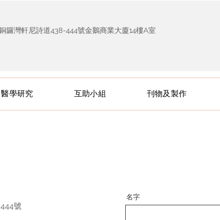
銅鑼灣軒尼詩道438-444號金鵝商業大廈14樓A室
醫學研究
互助小組
刊物及製作
名字
444號