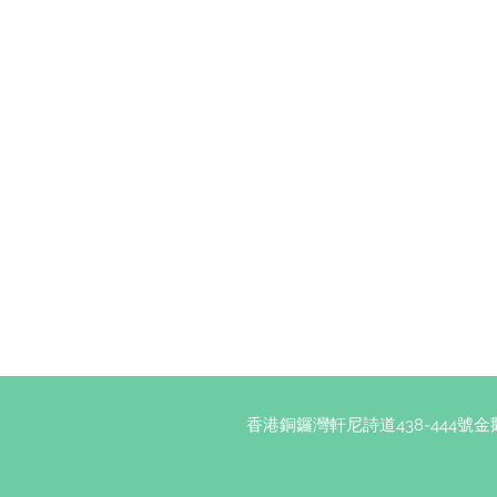
香港銅鑼灣軒尼詩道438-444號金