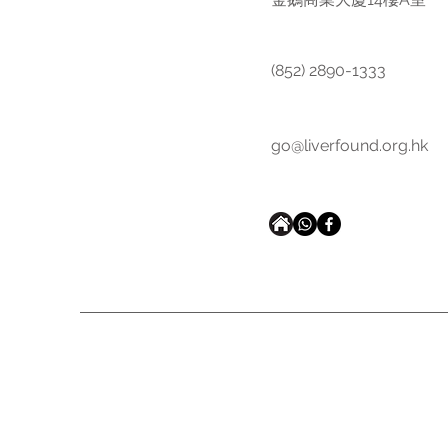
(852) 2890-1333
go@liverfound.org.hk