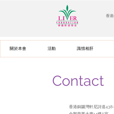
香港
關於本會
活動
識惜相肝
Contact
香港銅鑼灣軒尼詩道438-
金鵝商業大廈14樓A室