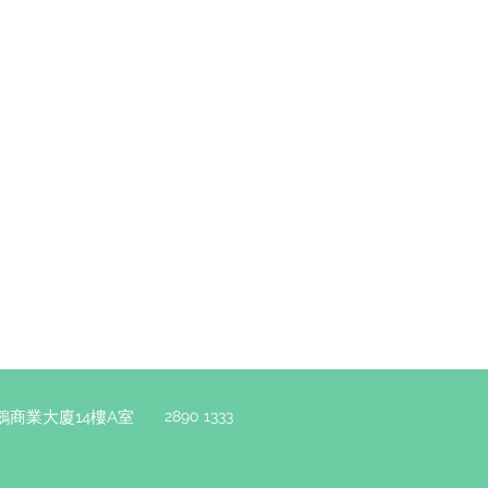
鵝商業大廈14樓A室
2890 1333