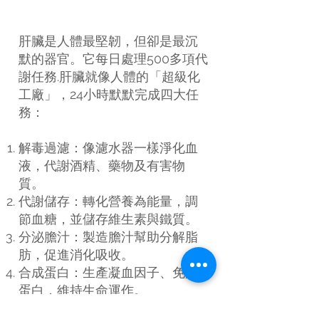
肝臟是人體最堅韌，但卻是最沉
默的器官。它每日處理500多項代
謝任務.肝臟就像人體的「超級化
工廠」，24小時默默完成四大任
務：
解毒過濾：像濾水器一樣淨化血
液，代謝酒精、藥物及有害物
質。
代謝儲存：轉化營養為能量，調
節血糖，並儲存維生素與鐵質。
分泌膽汁：製造膽汁幫助分解脂
肪，促進消化吸收。
合成蛋白：生產凝血因子、免疫
蛋白，維持生命運作。